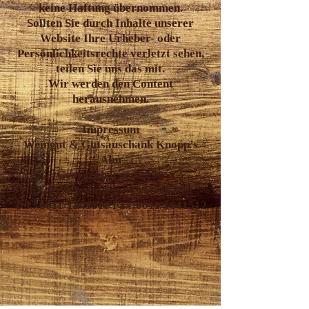
keine Haftung übernommen.
Sollten Sie durch Inhalte unserer
Website Ihre Urheber- oder
Persönlichkeitsrechte verletzt sehen,
teilen Sie uns das mit.
Wir werden den Content
herausnehmen.
Impressum
Weingut & Gutsauschank Knopp’s
Alm
Georgenbornerstr.30
65201 Wiesbaden – Frauenstein
Tel.: 0611/1841511 Fax:0611/1841512